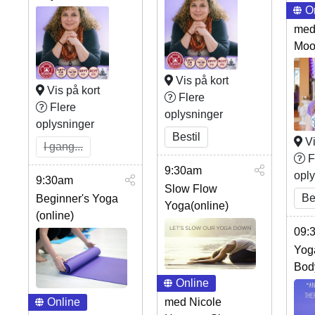
O
med 
Moo
Vis på kort
Vis på kort
Flere
Flere
oplysninger
oplysninger
Bestil
Vi
I gang...
F
9:30am
opl
9:30am
Slow Flow
Be
Beginner's Yoga
Yoga(online)
(online)
09:
Yog
Body
Online
Online
med Nicole