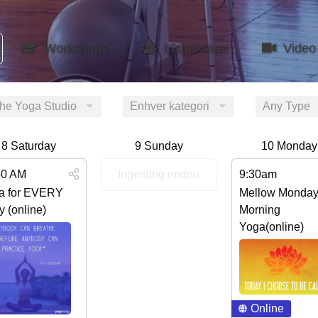
Workshops
Instruktører
Video
the Yoga Studio
Enhver kategori
Any Type
8
Saturday
9
Sunday
10
Monday
30 AM
Ingenting endnu
9:30am
a for EVERY
Mellow Monda
 (online)
Morning
Yoga(online)
Online