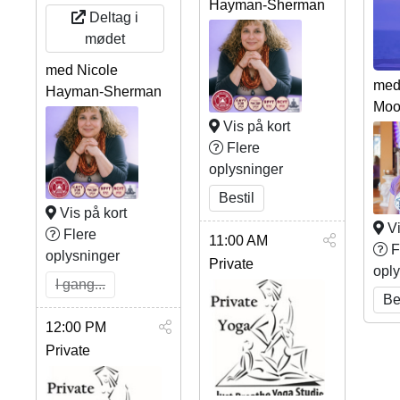
Hayman-Sherman
Deltag i
mødet
med Nicole
med 
Hayman-Sherman
Moo
Vis på kort
Flere
oplysninger
Bestil
Vis på kort
Vi
Flere
11:00 AM
F
oplysninger
Private
opl
I gang...
Be
12:00 PM
Private