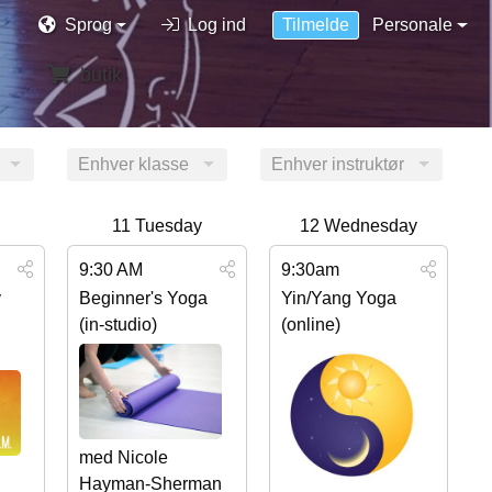
Sprog
Log ind
Tilmelde
Personale
butik
Enhver klasse
Enhver instruktør
11
Tuesday
12
Wednesday
9:30 AM
9:30am
y
Beginner's Yoga
Yin/Yang Yoga
(in-studio)
(online)
med Nicole
Hayman-Sherman