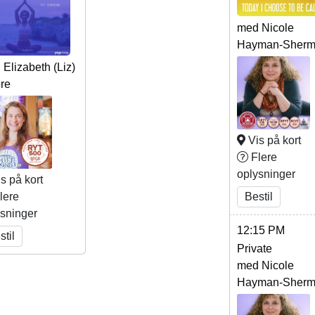
med Nicole
Hayman-Sher
Elizabeth (Liz)
re
Vis på kort
Flere
oplysninger
s på kort
lere
Bestil
ysninger
12:15 PM
stil
Private
med Nicole
Hayman-Sher