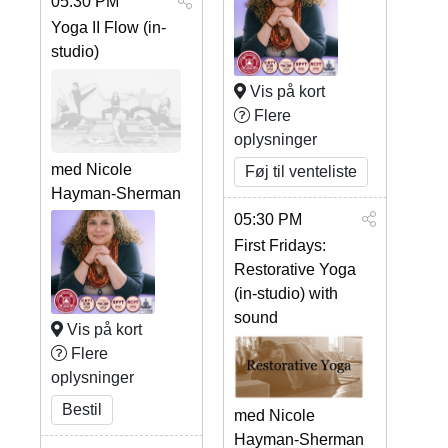
05:30 PM
Yoga II Flow (in-
studio)
Vis på kort
Flere
oplysninger
med Nicole
Føj til venteliste
Hayman-Sherman
05:30 PM
First Fridays:
Restorative Yoga
(in-studio) with
sound
Vis på kort
Flere
oplysninger
Bestil
med Nicole
Hayman-Sherman