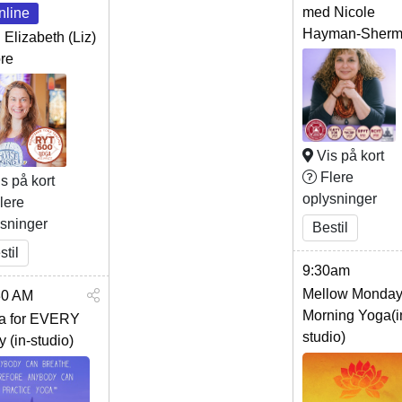
med Nicole
nline
Hayman-Sher
Elizabeth (Liz)
re
Vis på kort
Flere
s på kort
oplysninger
lere
ysninger
Bestil
stil
9:30am
Mellow Monda
30 AM
Morning Yoga(i
a for EVERY
studio)
 (in-studio)