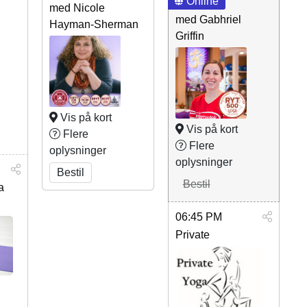
Online
med Nicole
med Gabhriel
Hayman-Sherman
Griffin
Vis på kort
Vis på kort
Flere
Flere
oplysninger
oplysninger
Bestil
Bestil
a
06:45 PM
Private