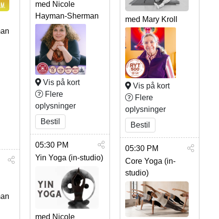
med Nicole
Hayman-Sherman
med Mary Kroll
man
Vis på kort
Vis på kort
Flere
Flere
oplysninger
oplysninger
Bestil
Bestil
05:30 PM
05:30 PM
Yin Yoga (in-studio)
Core Yoga (in-
studio)
man
med Nicole