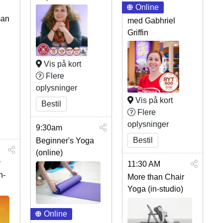
Online
man
med Gabhriel
Griffin
Vis på kort
Flere
oplysninger
Vis på kort
Bestil
Flere
oplysninger
9:30am
Bestil
Beginner's Yoga
(online)
y
11:30 AM
n-
More than Chair
Yoga (in-studio)
Online