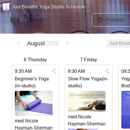
Just Breathe Yoga Studio Schedule
Tidsplan
August
2026
Just Brea
6
Thursday
7
Friday
9:30 AM
9:30 AM
09:
Beginner's Yoga
Slow Flow Yoga(in-
Yog
(in-studio)
studio)
Body
med Nicole
med Nicole
Hayman-Sherman
Hayman-Sherman